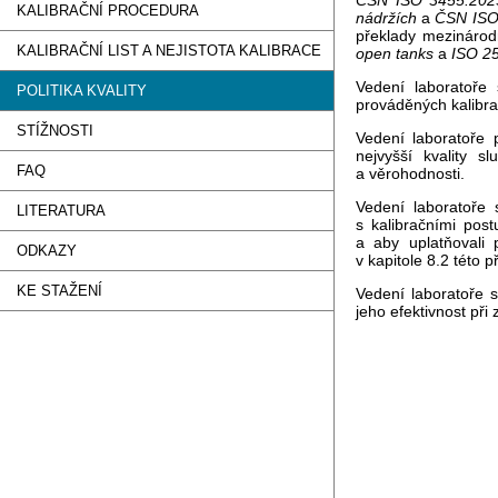
ČSN ISO 3455:2023 
KALIBRAČNÍ PROCEDURA
nádržích
a
ČSN ISO 
překlady mezináro
KALIBRAČNÍ LIST A NEJISTOTA KALIBRACE
open tanks
a
ISO 25
Vedení laboratoře
POLITIKA KVALITY
prováděných kalibra
STÍŽNOSTI
Vedení laboratoře
nejvyšší kvality s
FAQ
a věrohodnosti.
Vedení laboratoře 
LITERATURA
s kalibračními p
a aby uplatňovali
ODKAZY
v kapitole 8.2 této p
KE STAŽENÍ
Vedení laboratoře 
jeho efektivnost p