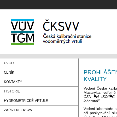
ÚVOD
PROHLÁŠEN
CENÍK
KVALITY
KONTAKTY
Vedení České kalib
HISTORIE
Masaryka, veřejné
ČSN EN ISO/IEC 1
HYDROMETRICKÉ VRTULE
laboratoří
.
Vedení laboratoře 
ZAŘÍZENÍ ČKSVV
při poskytování s