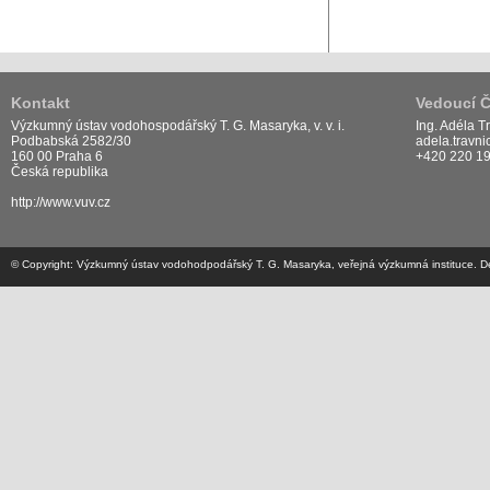
Kontakt
Vedoucí 
Výzkumný ústav vodohospodářský T. G. Masaryka, v. v. i.
Ing. Adéla T
Podbabská 2582/30
adela.travn
160 00 Praha 6
+420 220 1
Česká republika
http://www.vuv.cz
© Copyright: Výzkumný ústav vodohodpodářský T. G. Masaryka, veřejná výzkumná instituce. Desi