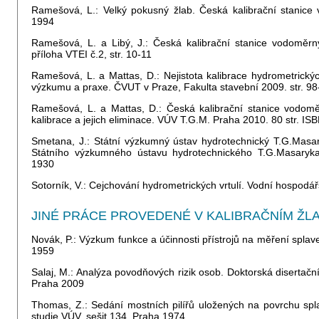
Ramešová, L.: Velký pokusný žlab. Česká kalibrační stanice
1994
Ramešová, L. a Libý, J.: Česká kalibrační stanice vodoměrný
příloha VTEI č.2, str. 10-11
Ramešová, L. a Mattas, D.: Nejistota kalibrace hydrometrický
výzkumu a praxe. ČVUT v Praze, Fakulta stavební 2009. str. 9
Ramešová, L. a Mattas, D.: Česká kalibrační stanice vodomě
kalibrace a jejich eliminace. VÚV T.G.M. Praha 2010. 80 str. I
Smetana, J.: Státní výzkumný ústav hydrotechnický T.G.Masar
Státního výzkumného ústavu hydrotechnického T.G.Masaryka 
1930
Sotorník, V.: Cejchování hydrometrických vrtulí. Vodní hospodářs
JINÉ PRÁCE PROVEDENÉ V KALIBRAČNÍM ŽL
Novák, P.: Výzkum funkce a účinnosti přístrojů na měření splave
1959
Salaj, M.: Analýza povodňových rizik osob. Doktorská disertačn
Praha 2009
Thomas, Z.: Sedání mostních pilířů uložených na povrchu sp
studie VÚV, sešit 134. Praha 1974