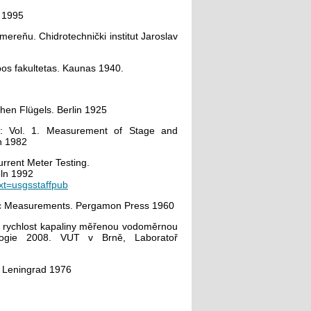
 1995
i mereňu. Chidrotechnički institut Jaroslav
ybos fakultetas. Kaunas 1940.
hen Flügels. Berlin 1925
w: Vol. 1. Measurement of Stage and
n 1982
rrent Meter Testing.
oln 1992
xt=usgsstaffpub
ulic Measurements. Pergamon Press 1960
ou rychlost kapaliny měřenou vodoměrnou
ologie 2008. VUT v Brně, Laboratoř
t, Leningrad 1976