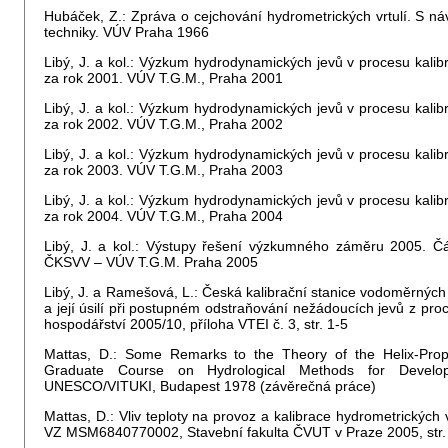
Hubáček, Z.: Zpráva o cejchování hydrometrických vrtulí. S náv
techniky. VÚV Praha 1966
Libý, J. a kol.: Výzkum hydrodynamických jevů v procesu kalib
za rok 2001. VÚV T.G.M., Praha 2001
Libý, J. a kol.: Výzkum hydrodynamických jevů v procesu kalib
za rok 2002. VÚV T.G.M., Praha 2002
Libý, J. a kol.: Výzkum hydrodynamických jevů v procesu kalib
za rok 2003. VÚV T.G.M., Praha 2003
Libý, J. a kol.: Výzkum hydrodynamických jevů v procesu kalib
za rok 2004. VÚV T.G.M., Praha 2004
Libý, J. a kol.: Výstupy řešení výzkumného záměru 2005. Čás
ČKSVV – VÚV T.G.M. Praha 2005
Libý, J. a Ramešová, L.: Česká kalibrační stanice vodoměrných v
a její úsilí při postupném odstraňování nežádoucích jevů z pro
hospodářství 2005/10, příloha VTEI č. 3, str. 1-5
Mattas, D.: Some Remarks to the Theory of the Helix-Propel
Graduate Course on Hydrological Methods for Develo
UNESCO/VITUKI, Budapest 1978 (závěrečná práce)
Mattas, D.: Vliv teploty na provoz a kalibrace hydrometrických 
VZ MSM6840770002, Stavební fakulta ČVUT v Praze 2005, str.