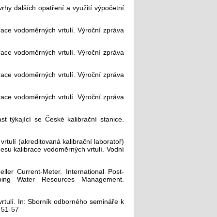
rhy dalších opatření a využití výpočetní
race vodoměrných vrtulí. Výroční zpráva
race vodoměrných vrtulí. Výroční zpráva
race vodoměrných vrtulí. Výroční zpráva
race vodoměrných vrtulí. Výroční zpráva
t týkající se České kalibrační stanice.
rtulí (akreditovaná kalibrační laboratoř)
cesu kalibrace vodoměrných vrtulí. Vodní
ler Current-Meter. International Post-
ping Water Resources Management.
vrtulí. In: Sborník odborného semináře k
 51-57