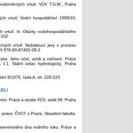
 vodoměrných vrtulí. VÚV T.G.M., Praha
ch vrtulí. Vodní hospodářství 1999/10,
ch vrtulí. In: Otázky vodohospodářského
8-102
rných vrtulí. Nežádoucí jevy v procesu
SBN 978-80-87402-09-2
yka. Jeho účel, vznik a zařízení. Práce
č.1. Státní ústav hydrologický, Praha
tví 8/1975, řada A, str. 220-223
ABU
nin. Práce a studie VÚV, sešit 99. Praha
í práce. ČVUT v Praze, Stavební fakulta.
laveninového dna vodního toku. Práce a