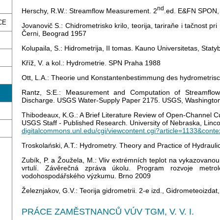
nd
Herschy, R.W.: Streamflow Measurement. 2
.ed. E&FN SPON,
CE
Jovanovič S.: Chidrometrisko krilo, teorija, tariraňe i tačnost pr
Černi, Beograd 1957
Kolupaila, S.: Hidrometrija, II tomas. Kauno Universitetas, Stat
Kříž, V. a kol.: Hydrometrie. SPN Praha 1988
Ott, L.A.: Theorie und Konstantenbestimmung des hydrometrisc
Rantz, S:E.: Measurement and Computation of Streamflo
Discharge. USGS Water-Supply Paper 2175. USGS, Washingto
Thibodeaux, K.G.: A Brief Literature Review of Open-Channel Cu
USGS Staff - Published Research. University of Nebraska, Linc
digitalcommons.unl.edu/cgi/viewcontent.cgi?article=1133&conte
Troskolański, A.T.: Hydrometry. Theory and Practice of Hydra
Zubík, P. a Žoužela, M.: Vliv extrémních teplot na vykazovan
vrtulí. Závěrečná zpráva úkolu. Program rozvoje metr
vodohospodářského výzkumu. Brno 2009
Železnjakov, G.V.: Teorija gidrometrii. 2-e izd., Gidrometeoizda
PRÁCE ZAMĚSTNANCŮ VÚV TGM, V. V. I.