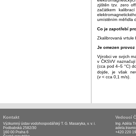
elektromagnetických
zjištěn tzv. zero o
začátkem kalibrac
elektromagnetického
umístěním měřidla d
Co je zapotřebí pr
Zkalibrovaná vrtule 
Je omezen provoz 
Výrobci ve svých ma
v ČKSVV naznačují 
(cca pod 4–5 °C) do
dojde, je však ne
(
v
< cca 0,1 m/s).
Kontakt
Vedoucí 
Výzkumný ústav vodohospodářský T. G. Masaryka, v. v. i.
Ing. Adéla T
Podbabská 2582/30
adela.travn
160 00 Praha 6
+420 220 1