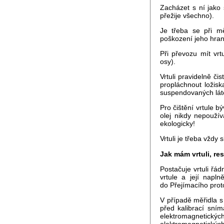
Zacházet s ní jako
přežije všechno).
Je třeba se při mě
poškození jeho hran
Při převozu mít vrt
osy).
Vrtuli pravidelně či
propláchnout ložis
suspendovaných láte
Pro čištění vrtule b
olej nikdy nepoužív
ekologicky!
Vrtuli je třeba vždy
Jak mám vrtuli, res
Postačuje vrtuli řád
vrtule a její napln
do Přejímacího proto
V případě měřidla s
před kalibrací sní
elektromagnetick