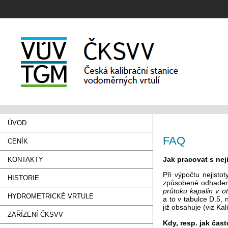
ÚVOD
FAQ
CENÍK
Jak pracovat s nej
KONTAKTY
Při výpočtu nejistot
HISTORIE
způsobené odhadem
průtoku kapalin v o
HYDROMETRICKÉ VRTULE
a to v tabulce D.5, 
již obsahuje (viz Kali
ZAŘÍZENÍ ČKSVV
Kdy, resp. jak čas