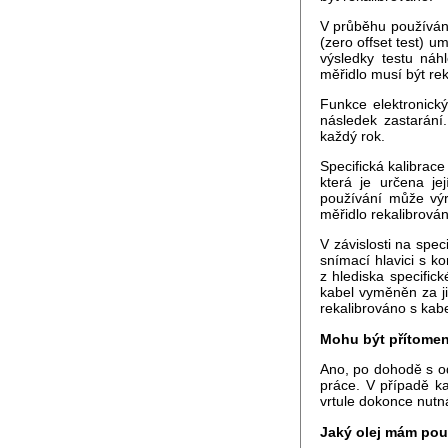
V průběhu používání
(zero offset test) 
výsledky testu náh
měřidlo musí být re
Funkce elektronick
následek zastarání
každý rok.
Specifická kalibrace
která je určena je
používání může výr
měřidlo rekalibrová
V závislosti na spe
snímací hlavici s k
z hlediska specifick
kabel vyměněn za jin
rekalibrováno s kab
Mohu být přítomen 
Ano, po dohodě s o
práce. V případě ka
vrtule dokonce nutn
Jaký olej mám použ