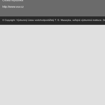
Česká republika
http://www.vuv.cz
© Copyright: Výzkumný ústav vodohodpodářský T. G. Masaryka, veřejná výzkumná instituce. Desi