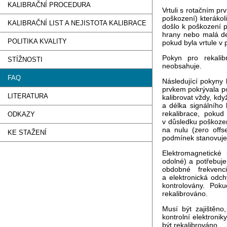
KALIBRAČNÍ PROCEDURA
Vrtuli s rotačním p
poškození) kterákoli
KALIBRAČNÍ LIST A NEJISTOTA KALIBRACE
došlo k poškození p
hrany nebo malá de
POLITIKA KVALITY
pokud byla vrtule v
Pokyn pro rekalib
STÍŽNOSTI
neobsahuje.
FAQ
Následující pokyny
prvkem pokrývala po
LITERATURA
kalibrovat vždy, kdy
a délka signálního 
rekalibrace, pokud
ODKAZY
v důsledku poškozen
na nulu (zero offs
KE STAŽENÍ
podmínek stanovuje 
Elektromagnetické 
odolné) a potřebuje
obdobné frekvenc
a elektronická odch
kontrolovány. Pok
rekalibrováno.
Musí být zajištěno
kontrolní elektroni
být rekalibrováno.