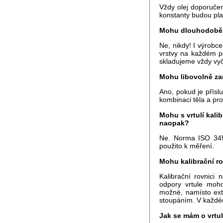
Vždy olej doporučen
konstanty budou pla
Mohu dlouhodobě s
Ne, nikdy! I výrobc
vrstvy na každém po
skladujeme vždy vyč
Mohu libovolně zam
Ano, pokud je přísl
kombinaci těla a prop
Mohu s vrtulí kali
naopak?
Ne. Norma ISO 3455
použito k měření.
Mohu kalibrační ro
Kalibrační rovnici
odpory vrtule moho
možné, namísto extr
stoupáním. V každé
Jak se mám o vrtul